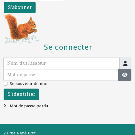
S’abonner
Se connecter
Nom d'utilisateur
Mot de passe
Affi
Se souvenir de moi
S'identifier
Mot de passe perdu
23 rue René Brut