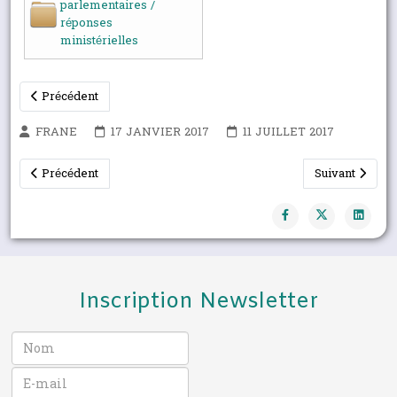
parlementaires /
réponses
ministérielles
Précédent
FRANE
17 JANVIER 2017
11 JUILLET 2017
Article précédent : Tous à la cart’eau : Recensement des cours d
Article suivan
Précédent
Suivant
Inscription Newsletter