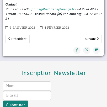
Contact
:
Prune GILBERT -
prunegilbert.frane@orange.fr
- 04 73 61 47 49
Tristan RICHARD - tristan.richard [at] fne-aura.org - 04 77 49 57
34
6 JANVIER 2022
4 FÉVRIER 2022
Article précédent : Zones non traitées aux pesticides (ZNT) en
Article suivant
Précédent
Suivant
Inscription Newsletter
S’abonner