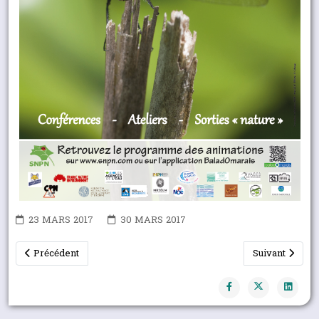
23 MARS 2017
30 MARS 2017
Article précédent : Le REN 43 interpelle le Préfet au sujet de l'ét
Article suivant
Précédent
Suivant