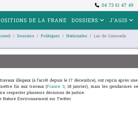
04 73 61 47 49
POSITIONS DE LA FRANE
DOSSIERS
J'AGIS
ccueil
Dossiers
Politiques
Nationales
Lac de Caussade
avaux illégaux (à l'arrêt depuis le 17 décembre), ont repris après un
mettre fin aux travaux (
France 3
, 18 janvier), mais les gendarmes se
ire respecter plusieurs décisions de justice.
e Nature Environnement sur Twitter.
chocs climatiques inévitables d'ici 2050