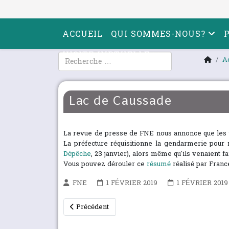
ACCUEIL
QUI SOMMES-NOUS?
VISITE VIRTUELLE
Rechercher
A
Lac de Caussade
La revue de presse de FNE nous annonce que les tr
La préfecture réquisitionne la gendarmerie pour 
Dépêche
, 23 janvier), alors même qu'ils venaient fa
Vous pouvez dérouler ce
résumé
réalisé par Franc
FNE
1 FÉVRIER 2019
1 FÉVRIER 2019
Article précédent : La France n'est pas prête aux 
Précédent