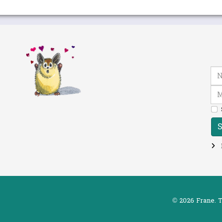
Nom
Mot
S
© 2026 Frane. T