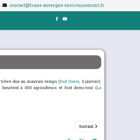
contact@frane-auvergne-environnement.fr
e trêve due au mauvais temps (
Sud Ouest
, 3 janvier).
 heurtent à 300 agriculteurs et font demi-tour (
La
Article suivant : COP 24 : Les 
Suivant